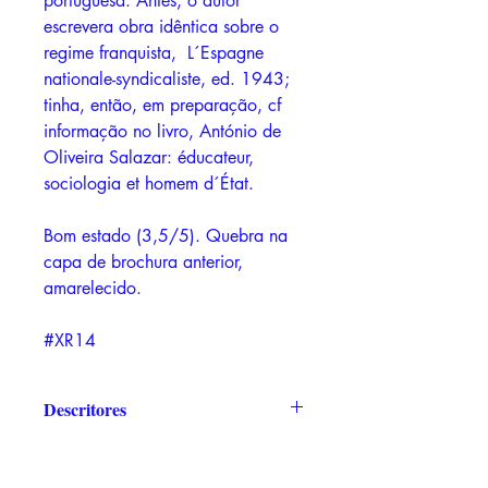
portuguesa. Antes, o autor
escrevera obra idêntica sobre o
regime franquista, L´Espagne
nationale-syndicaliste, ed. 1943;
tinha, então, em preparação, cf
informação no livro, António de
Oliveira Salazar: éducateur,
sociologia et homem d´État.
Bom estado (3,5/5). Quebra na
capa de brochura anterior,
amarelecido.
#XR14
Descritores
V. A. Marcotte, Le Portugal dans le
Monde, Salazar.