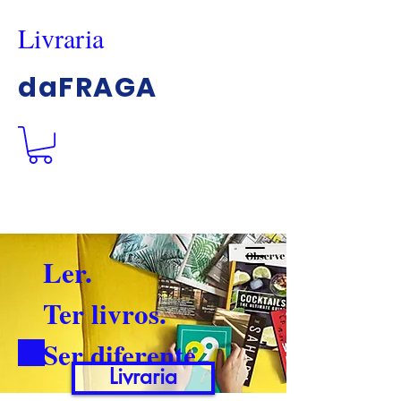
Livraria
daFRAGA
Ler.
Ter livros.
Ser diferente.
Livraria