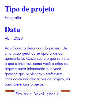
Tipo de projeto
Fotografia
Data
Abril 2023
daFRAGA, Livros e Edições
Aqui ficará a descrição do projeto. Dê
uma visão geral ou se aprofunde ao
Rua Catarina Eufémia, 12 - Cova da
apresentá-lo. Conte sobre o que se trata,
o que o inspirou, como você o criou ou
Piedde
alguma outra informação que você
gostaria que os visitantes soubessem.
2805-114
ALMADA
Para adicionar descrições de projeto, vá
+351 966 051 913
para Gerenciar projetos.
Envios e Devoluções
Redes Sociais