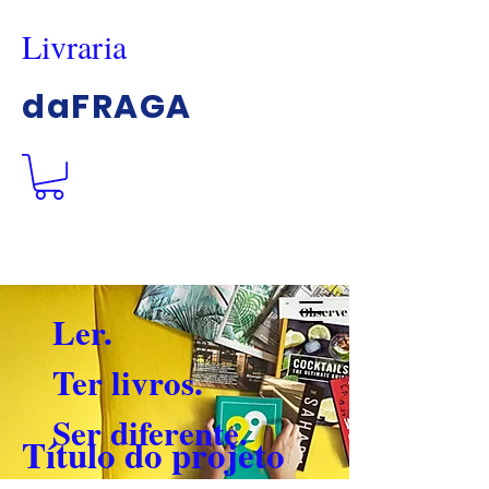
Livraria
daFRAGA
Ler.
Ter livros.
Ser diferente.
Título do projeto