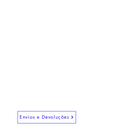
daFRAGA, Livros e Edições
Rua Catarina Eufémia, 12 - Cova da
Piedde
2805-114
ALMADA
+351 966 051 913
Envios e Devoluções
Redes Sociais