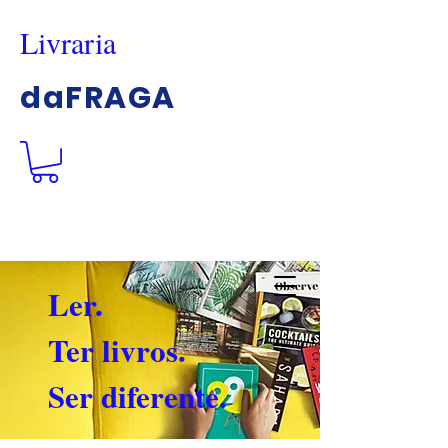
Livraria
daFRAGA
Ler.
Ter livros.
Ser diferente.
Back to catalog