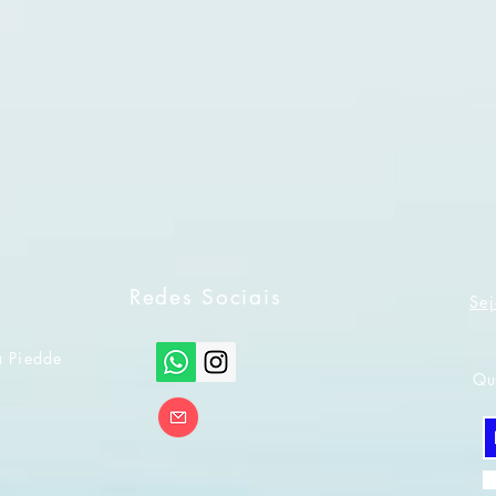
Redes Sociais
Sej
a Piedde
Qu