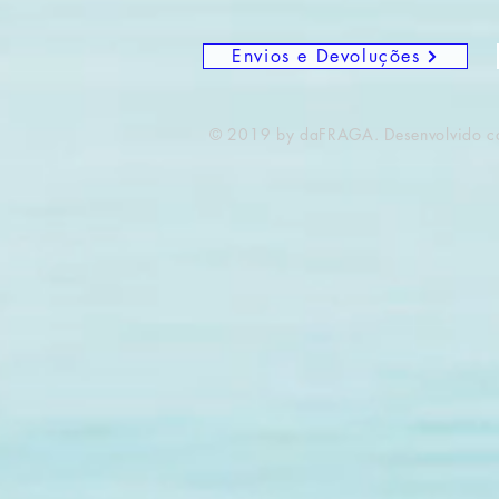
Envios e Devoluções
© 2019 by daFRAGA. Desenvolvido 