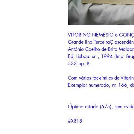
VITORINO NEMÉSIO e GONÇAL
Grande Ilha TerceiraÇ ascendên
António Coelho de Brito Maldo
Ed. Lisboa: sn., 1994 (Imp. Bra
533 pp. Br.
Com vários fac-símiles de Vitor
Exemplar numerado, nr. 166, d
Óptimo estado (5/5), sem evidên
#XR18