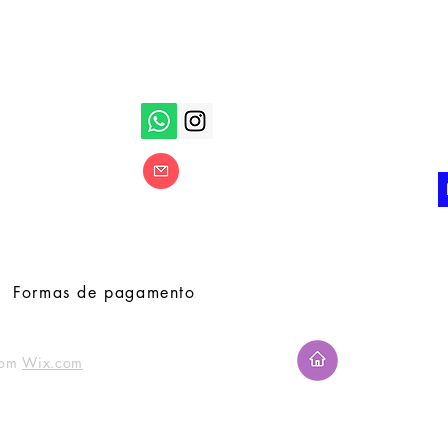
Redes Sociais
Sej
a Piedde
Qu
Formas de pagamento
com
Wix.com