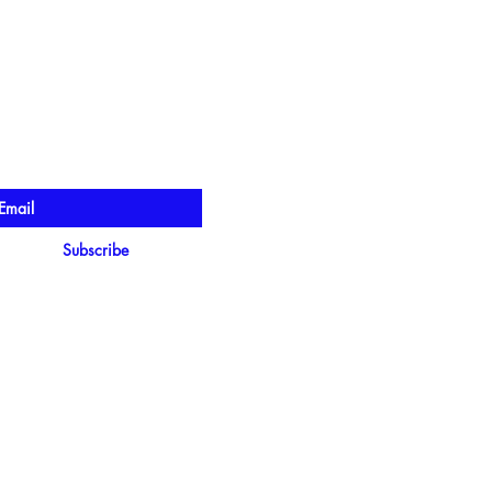
a o primeiro a saber
ero receber a newsletter
Subscribe