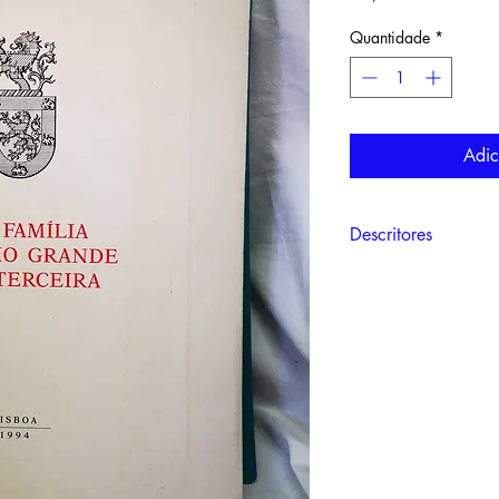
Quantidade
*
Adic
Descritores
Família Grande, Gene
Gonçalo Nemésio, Ilha