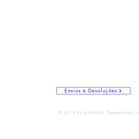
daFRAGA, Livros e Edições
Rua Catarina Eufémia, 12 - Cova d
2805-114 ALMADA
+351 966 051 913
Envios e Devoluções
© 2019 by daFRAGA. Desenvolvido 