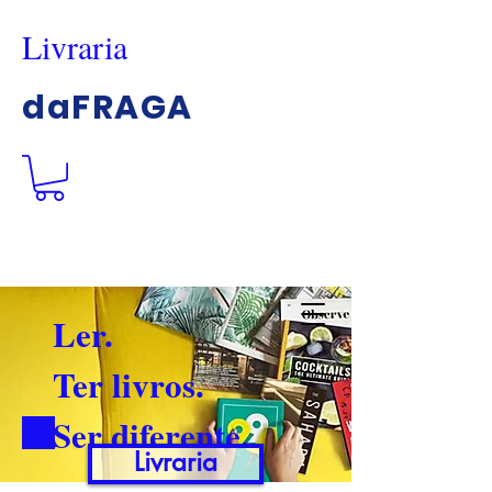
Livraria
daFRAGA
Ler.
Ter livros.
Ser diferente.
Livraria