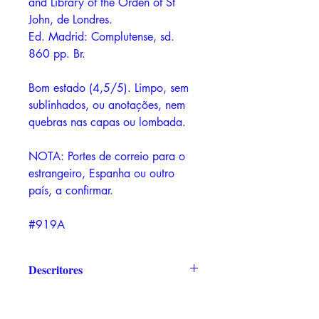
and Library of the Orden of St
John, de Londres.
Ed. Madrid: Complutense, sd.
860 pp. Br.
Bom estado (4,5/5). Limpo, sem
sublinhados, ou anotações, nem
quebras nas capas ou lombada.
NOTA: Portes de correio para o
estrangeiro, Espanha ou outro
país, a confirmar.
#919A
Descritores
Orden de San Juan de Jerusalén,
Libro de Privilegios, Carlos de Ayala