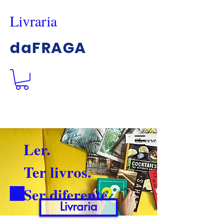
Livraria
daFRAGA
Ler.
Ter livros.
Ser diferente.
Livraria