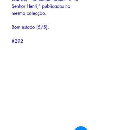
Senhor Henri," publicados na
mesma colecção.
Bom estado (5/5).
#292
daFRAGA, Livros e Edições
Rua Catarina Eufémia, 12 - Cova da
Piedde