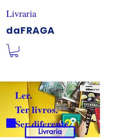
Livraria
daFRAGA
Ler.
Ter livros.
Ser diferente.
Livraria